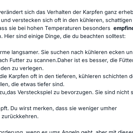
verändert sich⁤ das Verhalten der Karpfen ganz​ erheb
d verstecken sich‍ oft in den kühleren, schattigen 
dass sie bei hohen Temperaturen besonders ⁣
empfin
Hier sind einige Dinge, die du beachten solltest:
Wärme langsamer. Sie suchen nach ‌kühleren ecken u
nach Futter zu scannen.Daher ist es besser, die Fütt
den zu⁢ verlegen.
die Karpfen oft in den tieferen,⁢ kühleren‍ schichten 
n, die etwas tiefer ‍sind.
dazu,das Versteckspiel zu bevorzugen. Sie sind nicht 
mpft. Du wirst merken, dass sie weniger umher
” zurückkehren.
orderung, wenn es ums Angeln ⁣geht,​ aber mit ‌diese