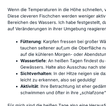
Wenn‍ die Temperaturen in die Höhe ‍schnellen, ‌
Diese cleveren Fischchen werden weniger aktiv un
Bereichen des Wassers. Ich habe festgestellt, 
auf Veränderungen in ihrer Umgebung ⁣reagieren. 
Fütterung
: Karpfen‌ fressen bei großer 
tauchen seltener⁣ auf,um die Oberfläche‌ 
auf die kühleren Morgen- oder Abendstun
Wassertiefe
: An heißen Tagen findest du⁢ 
Gewässers. Halte also Ausschau ​nach stelle
Sichtverhalten
:‌ In der Hitze neigen sie 
leicht zu erkennen, also sei geduldig!
Aktivität
: Ihre Betrachtung ist eher gedä
schwimmen und öfter in ihre „schlafzone
Für mich sind ⁢die heißen Tage also eine Herausf