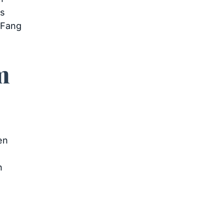
as
n Fang
m
en
h