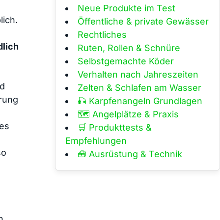
Neue Produkte im Test
lich.
Öffentliche & private Gewässer
​
Rechtliches
dlich
Ruten, Rollen & Schnüre
Selbstgemachte Köder
Verhalten nach Jahreszeiten
nd
Zelten & Schlafen am Wasser
erung
🎣 Karpfenangeln Grundlagen
🗺️ Angelplätze & Praxis
des
🛒 Produkttests &
Empfehlungen
so
🧰 Ausrüstung & Technik
n