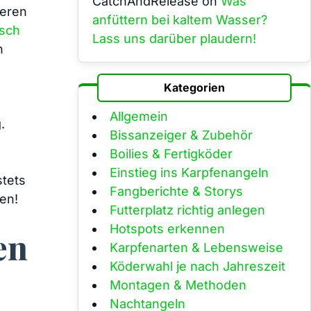
CatchAndRelease
on
Was
leren
anfüttern bei kaltem Wasser?
isch
Lass uns darüber plaudern!
n
Kategorien
Allgemein
.
Bissanzeiger & Zubehör
Boilies & Fertigköder
Einstieg ins Karpfenangeln
stets
Fangberichte & Storys
den!
Futterplatz richtig anlegen
Hotspots erkennen
en
Karpfenarten & Lebensweise
Köderwahl je nach Jahreszeit
Montagen & Methoden
Nachtangeln