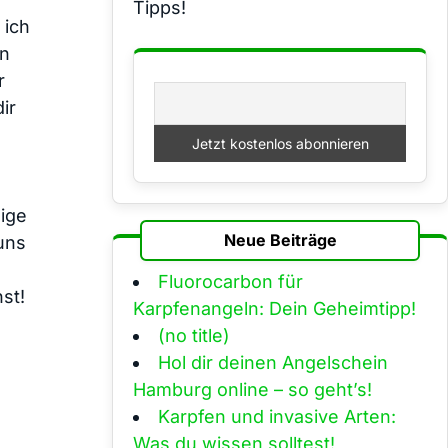
Tipps!
 ich
en
r
ir
nige
Neue Beiträge
uns
Fluorocarbon für
st!
Karpfenangeln: Dein Geheimtipp!
(no title)
Hol dir deinen Angelschein
Hamburg online – so geht’s!
Karpfen und invasive Arten:
Was du wissen solltest!