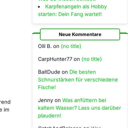
Karpfenangeln als Hobby
starten: Dein Fang wartet!
Neue Kommentare
Olli B.
on
(no title)
CarpHunter77
on
(no title)
BaitDude
on
Die besten
Schnurstärken für verschiedene
Fische!
Jenny
on
Was anfüttern bei
erend
kaltem Wasser? Lass uns darüber
 im⁢
plaudern!