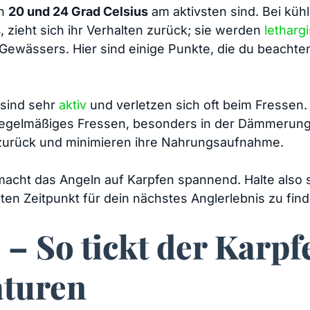
en
20 und 24 ⁢Grad Celsius
am aktivsten sind. Bei küh
s
, ⁤zieht ⁣sich⁣ ihr Verhalten zurück; sie werden
letharg
 Gewässers.⁤ Hier sind einige Punkte, die du beachte
sind sehr
aktiv
und verletzen sich oft beim Fressen.
egelmäßiges Fressen, besonders in der Dämmerung
zurück und minimieren ihre ‍Nahrungsaufnahme.
macht ‌das Angeln auf Karpfen spannend. Halte also 
en Zeitpunkt‍ für‌ dein nächstes Anglerlebnis zu fin
 – So tickt der⁢ Karpf
aturen