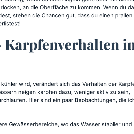
erlocken, an die​ Oberfläche zu kommen. Wenn du d
endest, stehen die Chancen gut, dass du einen pralle
listest!
– Karpfenverhalten i
hler wird, verändert⁤ sich das​ Verhalten der Karpf
ssern neigen karpfen dazu,⁣ weniger​ aktiv zu sein,
rchlaufen. Hier sind ein paar Beobachtungen,‌ die ic
efere Gewässerbereiche, wo das Wasser stabiler und